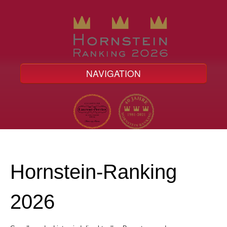
NAVIGATION
Home
Hornstein-Ranking
Hornstein-Ranking
Informationen
2026
Bestellung